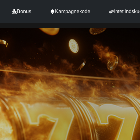
Bonus
Kampagnekode
Intet indsk