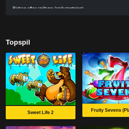
Bidrag efter spiltype (spilvægtning)
Maksimal udbetaling, mens bonus er aktiv
Genindskudsbonuser
Topspil
Cashback-tilbud
Gratis spins-pakker
Turneringer
Satser, behandlingstider og minimumsbeløb for Heyspin
Verifikation, udbetalingshastigheder og grænser for Heys
Kend din kunde (kyc) og hvad du skal bruge
Fruity Sevens (Pl
Sweet Life 2