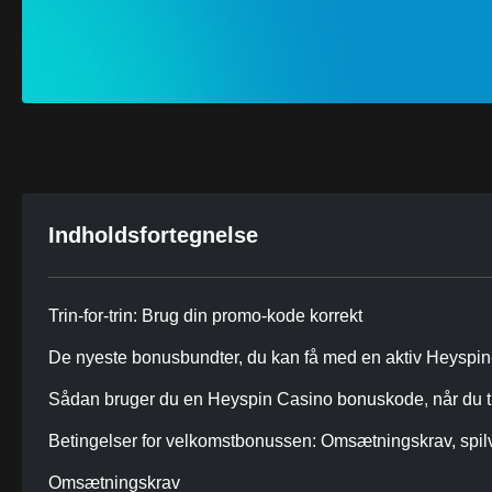
Indholdsfortegnelse
Trin-for-trin: Brug din promo-kode korrekt
De nyeste bonusbundter, du kan få med en aktiv Heyspi
Sådan bruger du en Heyspin Casino bonuskode, når du ti
Betingelser for velkomstbonussen: Omsætningskrav, spi
Omsætningskrav