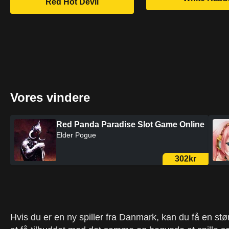
Red Hot Devil
Vores vindere
Liliths Passion Enhanced
Red P
Trip
Elder 
388kr
Hvis du er en ny spiller fra Danmark, kan du få en størr