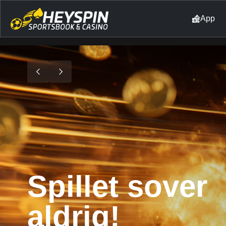
App
Spillet sover
aldrig!