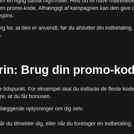
en rigtig dansk high-roller. Hvis du vil have målrettede 
 en promo-kode. Afhængigt af kampagnen kan den give d
 spins.
for, at den er anvendt, før du afslutter din indbetaling, 
.
trin: Brug din promo-ko
tidspunkt. For eksempel skal du indtaste de fleste koder
kre, at du får bonusen.
dlæggende oplysninger om dig selv.
r du tilmelder dig, eller når du foretager en indbetaling