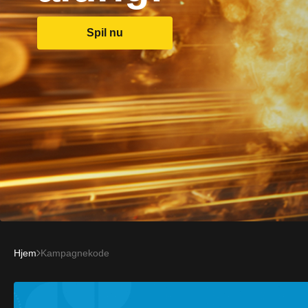
Spil nu
Hjem
Kampagnekode