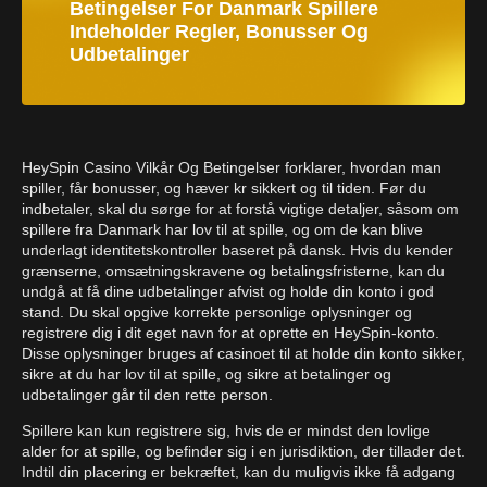
Betingelser For Danmark Spillere
Indeholder Regler, Bonusser Og
Udbetalinger
HeySpin Casino Vilkår Og Betingelser forklarer, hvordan man
spiller, får bonusser, og hæver kr sikkert og til tiden. Før du
indbetaler, skal du sørge for at forstå vigtige detaljer, såsom om
spillere fra Danmark har lov til at spille, og om de kan blive
underlagt identitetskontroller baseret på dansk. Hvis du kender
grænserne, omsætningskravene og betalingsfristerne, kan du
undgå at få dine udbetalinger afvist og holde din konto i god
stand. Du skal opgive korrekte personlige oplysninger og
registrere dig i dit eget navn for at oprette en HeySpin-konto.
Disse oplysninger bruges af casinoet til at holde din konto sikker,
sikre at du har lov til at spille, og sikre at betalinger og
udbetalinger går til den rette person.
Spillere kan kun registrere sig, hvis de er mindst den lovlige
alder for at spille, og befinder sig i en jurisdiktion, der tillader det.
Indtil din placering er bekræftet, kan du muligvis ikke få adgang