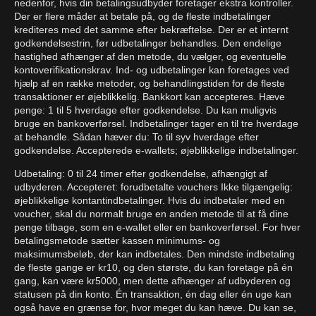
nedenfor, hvis din betalingsudbyder foretager ekstra kontroller.
Der er flere måder at betale på, og de fleste indbetalinger
krediteres med det samme efter bekræftelse. Der er et internt
godkendelsestrin, før udbetalinger behandles. Den endelige
hastighed afhænger af den metode, du vælger, og eventuelle
kontoverifikationskrav. Ind- og udbetalinger kan foretages ved
hjælp af en række metoder, og behandlingstiden for de fleste
transaktioner er øjeblikkelig. Bankkort kan accepteres. Hæve
penge: 1 til 5 hverdage efter godkendelse. Du kan muligvis
bruge en bankoverførsel. Indbetalinger tager en til tre hverdage
at behandle. Sådan hæver du: To til syv hverdage efter
godkendelse. Accepterede e-wallets; øjeblikkelige indbetalinger.
Udbetaling: 0 til 24 timer efter godkendelse, afhængigt af
udbyderen. Accepteret: forudbetalte vouchers Ikke tilgængelig:
øjeblikkelige kontantindbetalinger. Hvis du indbetaler med en
voucher, skal du normalt bruge en anden metode til at få dine
penge tilbage, som en e-wallet eller en bankoverførsel. For hver
betalingsmetode sætter kassen minimums- og
maksimumsbeløb, der kan indbetales. Den mindste indbetaling
de fleste gange er kr10, og den største, du kan foretage på én
gang, kan være kr5000, men dette afhænger af udbyderen og
statusen på din konto. Én transaktion, én dag eller én uge kan
også have en grænse for, hvor meget du kan hæve. Du kan se,