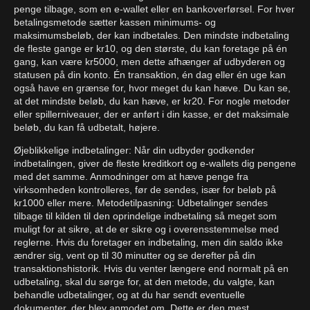
penge tilbage, som en e-wallet eller en bankoverførsel. For hver
betalingsmetode sætter kassen minimums- og
maksimumsbeløb, der kan indbetales. Den mindste indbetaling
de fleste gange er kr10, og den største, du kan foretage på én
gang, kan være kr5000, men dette afhænger af udbyderen og
statusen på din konto. Én transaktion, én dag eller én uge kan
også have en grænse for, hvor meget du kan hæve. Du kan se,
at det mindste beløb, du kan hæve, er kr20. For nogle metoder
eller spillerniveauer, der er anført i din kasse, er det maksimale
beløb, du kan få udbetalt, højere.
Øjeblikkelige indbetalinger: Når din udbyder godkender
indbetalingen, giver de fleste kreditkort og e-wallets dig pengene
med det samme. Anmodninger om at hæve penge fra
virksomheden kontrolleres, før de sendes, især for beløb på
kr1000 eller mere. Metodetilpasning: Udbetalinger sendes
tilbage til kilden til den oprindelige indbetaling så meget som
muligt for at sikre, at de er sikre og i overensstemmelse med
reglerne. Hvis du foretager en indbetaling, men din saldo ikke
ændrer sig, vent op til 30 minutter og se derefter på din
transaktionshistorik. Hvis du venter længere end normalt på en
udbetaling, skal du sørge for, at den metode, du valgte, kan
behandle udbetalinger, og at du har sendt eventuelle
dokumenter, der blev anmodet om. Dette er den mest