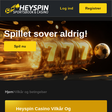
Log ind
Registrer
Spillet sover aldrig!
Spil nu
Hjem
Vilkår og betingelser
Heyspin Casino Vilkår Og