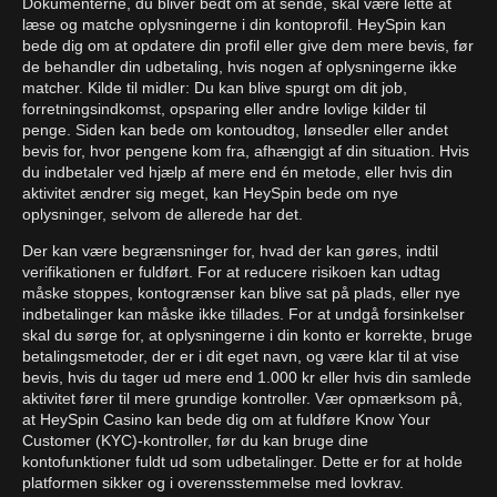
Dokumenterne, du bliver bedt om at sende, skal være lette at
læse og matche oplysningerne i din kontoprofil. HeySpin kan
bede dig om at opdatere din profil eller give dem mere bevis, før
de behandler din udbetaling, hvis nogen af oplysningerne ikke
matcher. Kilde til midler: Du kan blive spurgt om dit job,
forretningsindkomst, opsparing eller andre lovlige kilder til
penge. Siden kan bede om kontoudtog, lønsedler eller andet
bevis for, hvor pengene kom fra, afhængigt af din situation. Hvis
du indbetaler ved hjælp af mere end én metode, eller hvis din
aktivitet ændrer sig meget, kan HeySpin bede om nye
oplysninger, selvom de allerede har det.
Der kan være begrænsninger for, hvad der kan gøres, indtil
verifikationen er fuldført. For at reducere risikoen kan udtag
måske stoppes, kontogrænser kan blive sat på plads, eller nye
indbetalinger kan måske ikke tillades. For at undgå forsinkelser
skal du sørge for, at oplysningerne i din konto er korrekte, bruge
betalingsmetoder, der er i dit eget navn, og være klar til at vise
bevis, hvis du tager ud mere end 1.000 kr eller hvis din samlede
aktivitet fører til mere grundige kontroller. Vær opmærksom på,
at HeySpin Casino kan bede dig om at fuldføre Know Your
Customer (KYC)-kontroller, før du kan bruge dine
kontofunktioner fuldt ud som udbetalinger. Dette er for at holde
platformen sikker og i overensstemmelse med lovkrav.