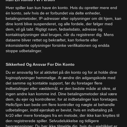
Hver spiller kan kun have én konto. Hvis du opretter mere end
én konto, selv hvis de er forbundet via delte enheder,
betalingsmetoder, IP-adresser eller oplysninger om dit hjem, kan
dine konti blive suspenderet, og alle fordele, der følger med
dem, vil gå tabt. Rigtigt navn, fødselsdato, adresse og
kontaktoplysninger skal bruges, når du registrerer dig. Mens
dataene bliver rettet og bekræftet, kan forkerte eller
inkonsistente oplysninger forsinke verifikationen og endda
stoppe udbetalinger.
Sikkerhed Og Ansvar For Din Konto
Du er ansvarlig for al aktivitet på din konto og for at holde dine
loginoplysninger hemmelige. At ændre din adgangskode med
det samme og kontakte support, før du foretager flere
indbetalinger eller væddemål, er den bedste måde at sikre, at
ingen andre kan komme ind. Dine betalingsmetoder skal være
dem, du ejer og kontrollerer, for at indbetalinger kan foretages.
HelloSpin kan bede om flere kontroller og nægte at behandle
udbetalinger, indtil ejerskab er bevist, hvis en indbetaling på
kr10 eller mere foretages fra en metode, der ikke kan knyttes til
den registrerede spiller. Selvudelukkelse og tidligere
begrænsninger: Du bør ikke tilmelde dig, hvis du i øjeblikket er