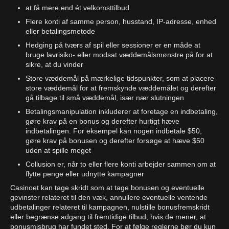
at få mere end ét velkomsttilbud
Flere konti af samme person, husstand, IP-adresse, enhed
eller betalingsmetode
Hedging på tværs af spil eller sessioner er en måde at
bruge lavrisiko- eller modsat væddemålsmønstre på for at
sikre, at du vinder
Store væddemål på mærkelige tidspunkter, som at placere
store væddemål for at fremskynde væddemålet og derefter
gå tilbage til små væddemål, især nær slutningen
Betalingsmanipulation inkluderer at foretage en indbetaling,
gøre krav på en bonus og derefter hurtigt hæve
indbetalingen. For eksempel kan nogen indbetale $50,
gøre krav på bonusen og derefter forsøge at hæve $50
uden at spille meget
Collusion er, når to eller flere konti arbejder sammen om at
flytte penge eller udnytte kampagner
Casinoet kan tage skridt som at tage bonusen og eventuelle
gevinster relateret til den væk, annullere eventuelle ventende
udbetalinger relateret til kampagnen, nulstille bonusfremskridt
eller begrænse adgang til fremtidige tilbud, hvis de mener, at
bonusmisbrug har fundet sted. For at følge reglerne bør du kun