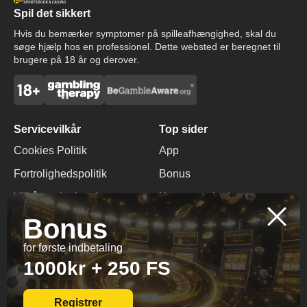
Spil det sikkert
Hvis du bemærker symptomer på spilleafhængighed, skal du
søge hjælp hos en professionel. Dette websted er beregnet til
brugere på 18 år og derover.
Servicevilkår
Top sider
Cookies Politik
App
Fortrolighedspolitik
Bonus
Vilkår og betingelser
Kampagnekode
Bonus
Ansvarligt spil
Intet indskudsbonus
for første indbetaling
Kontakter
1000kr + 250 FS
+4537295846
info@heyspincasino.dk
Registrer